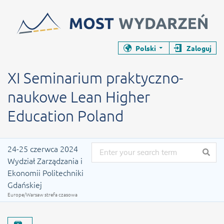
Zamyka stronę wydarzenia
Zamyka stronę wydarzenia
Polski
Zaloguj
Konferencja
XI Seminarium praktyczno-naukowe Le
XI Seminarium praktyczno-
naukowe Lean Higher
Education Poland
Data wydarzenia
24-25 czerwca 2024
Wydział Zarządzania i
Ekonomii Politechniki
Gdańskiej
Europe/Warsaw strefa czasowa