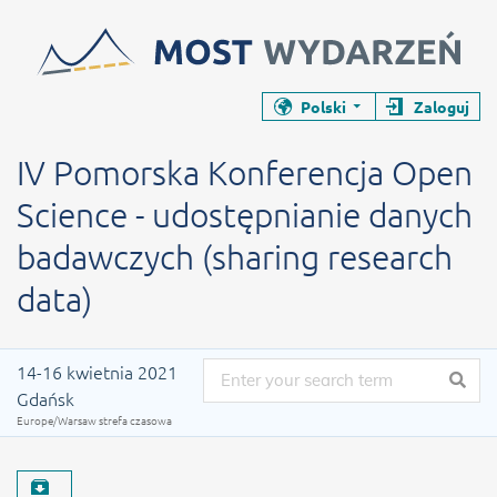
Zamyka stronę wydarzenia
Zamyka stronę wydarzenia
Polski
Zaloguj
Konferencja
IV Pomorska Konferencja Open Scienc
IV Pomorska Konferencja Open
Science - udostępnianie danych
badawczych (sharing research
data)
Data wydarzenia
14-16 kwietnia 2021
Gdańsk
Europe/Warsaw strefa czasowa
Pobierz materiał