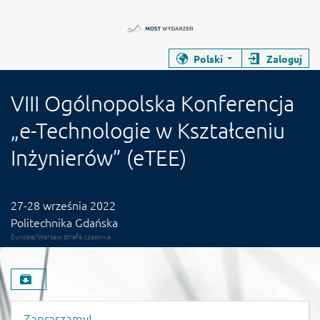
Zamyka stronę wydarzenia
Zamyka stronę wydarzenia
Polski
Zaloguj
VIII Ogólnopolska Konferencja „e-Tec
Konferencja
VIII Ogólnopolska Konferencja
„e-Technologie w Kształceniu
Inżynierów” (eTEE)
Data wydarzenia
27-28 września 2022
Politechnika Gdańska
Europe/Warsaw strefa czasowa
Pobierz materiał
Menu wydarzenia
Zapraszamy!