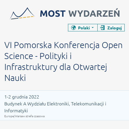
Zamyka stronę wydarzenia
Zamyka stronę wydarzenia
Polski
Zaloguj
Konferencja
VI Pomorska Konferencja Open Science 
VI Pomorska Konferencja Open
Science - Polityki i
Infrastruktury dla Otwartej
Nauki
Data wydarzenia
1-2 grudnia 2022
Budynek A Wydziału Elektroniki, Telekomunikacji i
Informatyki
Europe/Warsaw strefa czasowa