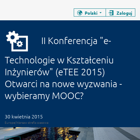
Zamyka stronę wydarzenia
Zamyka stronę wydarzenia
Polski
Zaloguj
II Konferencja "e-Technologie w Ksz
Konferencja
II Konferencja "e-
Technologie w Kształceniu
Inżynierów" (eTEE 2015)
Otwarci na nowe wyzwania -
wybieramy MOOC?
Data wydarzenia
30 kwietnia 2015
Europe/Warsaw strefa czasowa