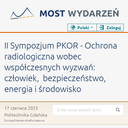
Zamyka stronę wydarzenia
Zamyka stronę wydarzenia
Polski
Zaloguj
II Sympozjum PKOR - Ochrona radiolo
Konferencja
II Sympozjum PKOR - Ochrona
radiologiczna wobec
współczesnych wyzwań:
człowiek, bezpieczeństwo,
energia i środowisko
Data wydarzenia
17 czerwca 2025
Politechnika Gdańska
Europe/Warsaw strefa czasowa