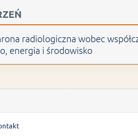
giczna wobec współczesnych wyzwań: 
hrona radiologiczna wobec współ
, energia i środowisko
 strony -Kontakt
ontakt