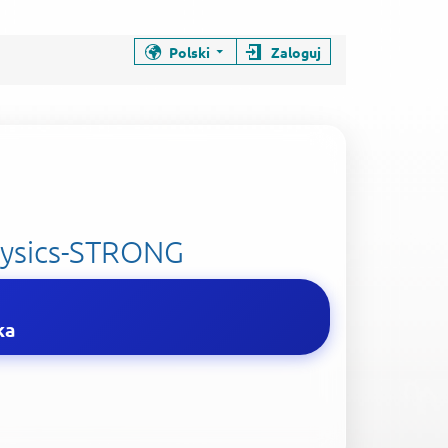
Polski
Zaloguj
dge
hysics-STRONG