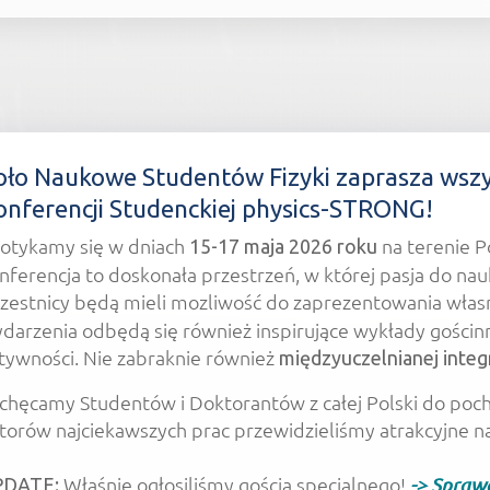
 strony -Strona główna
oło Naukowe Studentów Fizyki zaprasza wszy
onferencji Studenckiej physics-STRONG!
otykamy się w dniach
na terenie P
15-17 maja 2026 roku
nferencja to doskonała przestrzeń, w której pasja do nau
zestnicy będą mieli mozliwość do zaprezentowania wła
darzenia odbędą się również inspirujące wykłady gości
tywności. Nie zabraknie również
międzyuczelnianej integr
chęcamy Studentów i Doktorantów z całej Polski do poch
torów najciekawszych prac przewidzieliśmy atrakcyjne n
Właśnie ogłosiliśmy gościa specjalnego!
-> Sprawd
PDATE: