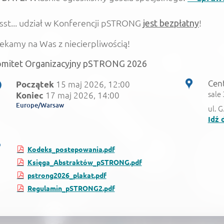
sst... udział w Konferencji pSTRONG
!
jest bezpłatny
ekamy na Was z niecierpliwością!
mitet Organizacyjny pSTRONG 2026
Cen
15 maj 2026, 12:00
Początek
sale 
17 maj 2026, 14:00
Koniec
Europe/Warsaw
ul. 
Idź 
Kodeks_postepowania.pdf
Księga_Abstraktów_pSTRONG.pdf
pstrong2026_plakat.pdf
Regulamin_pSTRONG2.pdf