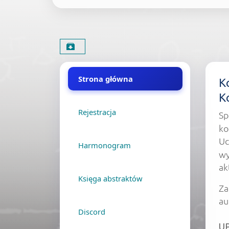
Pobierz materiał
Treść
Menu wydarzenia
Strona główna
K
K
Rejestracja
Sp
ko
Uc
Harmonogram
wy
ak
Księga abstraktów
Za
au
Discord
U