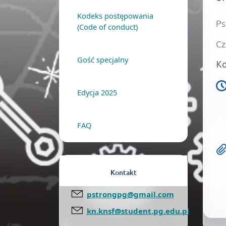
Kodeks postępowania
Ps
(Code of conduct)
Cz
Gość specjalny
Ko
Edycja 2025
FAQ
Kontakt
pstrongpg@gmail.com
kn.knsf@student.pg.edu.pl