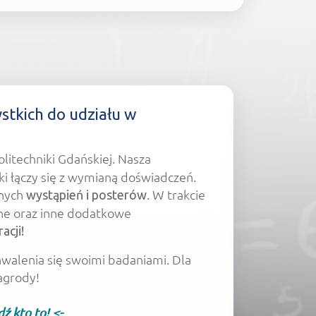
stkich do udziału w
olitechniki Gdańskiej. Nasza
ki łączy się z wymianą doświadczeń.
snych
. W trakcie
wystąpień i posterów
nne oraz inne dodatkowe
acji!
walenia się swoimi badaniami. Dla
agrody!
ź kto to! <-