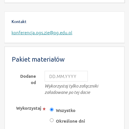
Kontakt
konferencja.pgs.zie@pg.edu.pl
Pakiet materiałów
Dodane
od
N
Wykorzystaj tylko załączniki
a
załadowane po tej dacie
v
i
Wykorzystaj
g
*
Wszystko
a
t
Określone dni
e