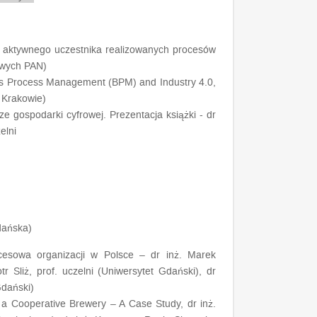
oli aktywnego uczestnika realizowanych procesów
owych PAN)
ess Process Management (BPM) and Industry 4.0
,
 Krakowie)
ze gospodarki cyfrowej
.
Prezentacja książki
- dr
elni
Gdańska)
ocesowa organizacji w Polsce
– dr inż. Marek
 Sliż, prof. uczelni (Uniwersytet Gdański), dr
dański)
n a Cooperative Brewery – A Case Study,
dr inż.