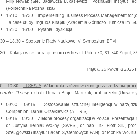
Filip Nowak (Sieć Badawcza Łukasiewicz - Poznański Instytut Tec
(Politechnika Poznańska)
15:10 – 15:30 –
Implementing Business Process Management for job 
- a case study
, mgr Ida Knapik (Akademia Górniczo-Hutnicza im. St
15:30 – 16:00 –
Pytania i dyskusja
:30 – 18:30
–
Spotkanie Rady Naukowej VI Sympozjum BPM
:30
–
Kolacja w restauracji Tesoro
(Adres ul. Polna 70, 81-740 Sopot, 3
Piątek, 25 kwietnia 2025 r
00 – 10:30 –
III SESJA
:
W kierunku zrównoważonego zarządzania proc
erator III sesji
: dr hab. Renata Brajer-Marczak, prof. uczelni (Uniwer
09:00 – 09:15
– Dostosowanie sztucznej inteligencji w narzęd
Companion,
Daniel Orzałkiewicz (ATERIS)
09:15 – 09:30
– Zielone procesy organizacji w Polsce. Prezentacja r
dr Justyna Berniak-Woźny (SWPS), dr hab. Inż. Piotr Sliż, prof.
Szelągowski (Instytut Badan Systemowych PAN), dr Monika Woźniak