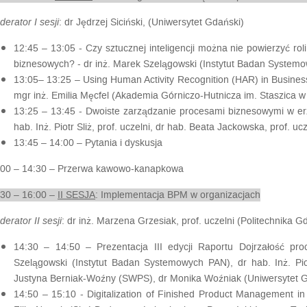
erator I sesji
: dr Jędrzej Siciński, (Uniwersytet Gdański)
12:45 – 13:05 -
Czy sztucznej inteligencji można nie powierzyć r
biznesowych?
- dr inż. Marek Szelągowski (Instytut Badan System
13:05– 13:25 –
Using Human Activity Recognition (HAR) in Busin
mgr inż. Emilia Męcfel (Akademia Górniczo-Hutnicza im. Staszica w
13:25 – 13:45 -
Dwoiste zarządzanie procesami biznesowymi w er
hab. Inż. Piotr Sliż, prof. uczelni, dr hab. Beata Jackowska, prof. ucz
13:45 – 14:00 –
Pytania i dyskusja
:00 – 14:30 –
Przerwa kawowo-kanapkowa
:30 – 16:00 –
II SESJA
: Implementacja BPM w organizacjach
erator II sesji
: dr inż. Marzena Grzesiak, prof. uczelni (Politechnika 
14:30 – 14:50 –
Prezentacja III edycji Raportu Dojrzałość pr
Szelągowski (Instytut Badan Systemowych PAN), dr hab. Inż. Piotr
Justyna Berniak-Woźny (SWPS), dr Monika Woźniak (Uniwersytet G
14:50 – 15:10
- Digitalization of Finished Product Management i