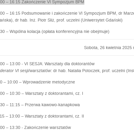
:00 – 16:15
Zakończenie VI Sympozjum BPM
:00 – 16:15
Podsumowanie i zakończenie VI Sympozjum BPM
, dr Marz
ńska), dr hab. Inż. Piotr Sliż, prof. uczelni (Uniwersytet Gdański)
30 – Wspólna kolacja (opłata konferencyjna nie obejmuje)
Sobota, 26 kwietnia 2025 r
00 – 13:00 - VI SESJA: Warsztaty dla doktorantów
erator VI sesji/warsztatów
: dr hab. Natalia Potoczek, prof. uczelni (
00 – 10:00 –
Wprowadzenie metodyczne
:00 – 10:30 –
Warsztaty z doktorantami, cz. I
:30 – 11:15 –
Przerwa kawowo-kanapkowa
:15 – 13:00 –
Warsztaty z doktorantami, cz. II
:00 – 13:30 -
Zakończenie warsztatów