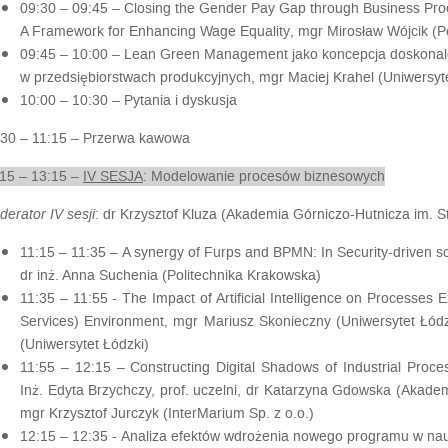
09:30 – 09:45 –
Closing the Gender Pay Gap through Business Pr
A Framework for Enhancing Wage Equality
, mgr Mirosław Wójcik (
09:45 – 10:00 –
Lean Green Management jako koncepcja doskonal
w przedsiębiorstwach produkcyjnych
, mgr Maciej Krahel (Uniwersy
10:00 – 10:30 –
Pytania i dyskusja
:30 – 11:15 –
Przerwa kawowa
:15 – 13:15 –
IV SESJA
: Modelowanie procesów biznesowych
erator IV sesji
: dr Krzysztof Kluza (Akademia Górniczo-Hutnicza im. 
11:15 – 11:35 –
A synergy of Furps and BPMN: In Security-driven s
dr inż. Anna Suchenia (Politechnika Krakowska)
11:35 – 11:55 -
The Impact of Artificial Intelligence on Processes
Services) Environment,
mgr Mariusz Skonieczny (Uniwersytet Łódzk
(Uniwersytet Łódzki)
11:55 – 12:15 –
Constructing Digital Shadows of Industrial Proc
Inż. Edyta
Brzychczy, prof. uczelni, dr Katarzyna Gdowska (Akadem
mgr Krzysztof Jurczyk (InterMarium Sp. z o.o.)
12:15 – 12:35 -
Analiza efektów wdrożenia nowego programu w na