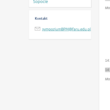
Sopocie
Mod
Kontakt
sympozjumBPM@faru.edu.pl
14
14
Mod