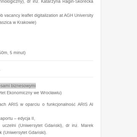
hnologiczny), dr inż. Katarzyna Ragin-Skorecka
vacancy leaflet digitalization at AGH University
aszica w Krakowie)
50m, 5 minut)
.
esami biznesowymi
sytet Ekonomiczny we Wrocławiu)
ziach ARIS w oparciu o funkcjonalność ARIS AI
aportu – edycja II,
 uczelni (Uniwersytet Gdański), dr inż. Marek
 (Uniwersytet Gdański).