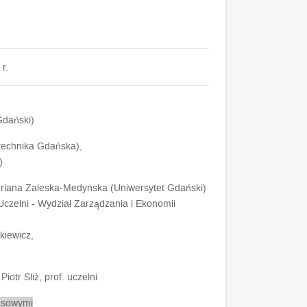
r.
 Gdański)
itechnika Gdańska),
)
driana Zaleska-Medynska (Uniwersytet Gdański)
Uczelni - Wydział Zarządzania i Ekonomii
dkiewicz,
Piotr Sliż, prof. uczelni
esowymi