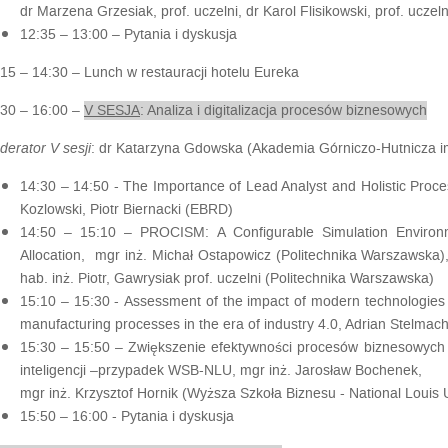
dr Marzena Grzesiak, prof. uczelni, dr Karol Flisikowski, prof. uczel
12:35 – 13:00 –
Pytania i dyskusja
:15 – 14:30 –
Lunch w restauracji hotelu Eureka
:30 – 16:00 –
V SESJA
: Analiza i digitalizacja procesów biznesowych
erator V sesji
: dr Katarzyna Gdowska (Akademia Górniczo-Hutnicza i
14:30 – 14:50
- The Importance of Lead Analyst and Holistic Proces
Kozlowski, Piotr Biernacki (EBRD)
14:50 – 15:10 – PROCISM:
A Configurable Simulation Envir
Allocation,
mgr inż. Michał Ostapowicz (Politechnika Warszawska),
hab. inż. Piotr, Gawrysiak prof. uczelni (Politechnika Warszawska)
15:10 – 15:30 -
Assessment of the impact of modern technologies
manufacturing processes in the era of industry 4.0
, Adrian Stelmac
15:30 – 15:50 – Z
większenie efektywności procesów biznesowych 
inteligencji –przypadek WSB-NLU
, mgr inż. Jarosław Bochenek,
mgr inż. Krzysztof Hornik (Wyższa Szkoła Biznesu - National Louis U
15:50 – 16:00 -
Pytania i dyskusja