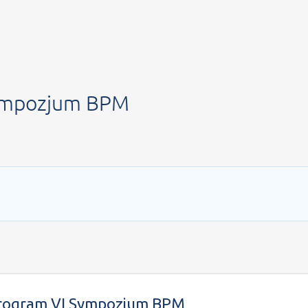
RIDGE of Knowledge
ympozjum BPM
 strony -Program VI Sympozjum BPM
rogram VI Sympozjum BPM