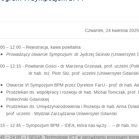
Czwartek, 24 kwietnia 2025 
:00 – 12:00 –
Rejestracja, kawa powitalna
Prowadzący otwarcie Sympozjum
: dr Jędrzej Siciński (Uniwersytet
:00 – 12:15
- Powitanie Gości -
dr Marzena Grzesiak, prof. uczelni (Pol
 hab. Inż. Piotr Sliż, prof. uczelni (Uniwersytet Gdański
Otwarcie VI Sympozjum BPM przez Dyrektor FarU - prof. dr hab. A
Prodziekan ds. współpracy i rozwoju dr hab. Michał Tomczak, prof. 
Politechniki Gdańskiej
Prodziekan ds. Umiędzynarodowienia i Rozwoju dr hab. Anna Dzia
prof. uczelni - Wydział Zarządzania Uniwersytet Gdański
:15 – 12:45 –
Sympozjum BPM – IDEA, która nas łączy...
– dr hab. Inż. 
45 – 14:00 –
I SESJA
:
Technologie ICT w zarządzaniu procesami bizn