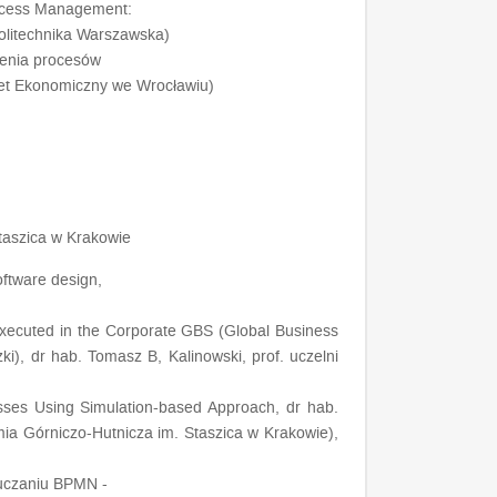
ocess Management:
Politechnika Warszawska)
enia procesów
tet Ekonomiczny we Wrocławiu)
Staszica w Krakowie
oftware design
,
 Executed in the Corporate GBS (Global Business
i), dr hab. Tomasz B, Kalinowski, prof. uczelni
esses Using Simulation-based Approach, dr hab.
ia Górniczo-Hutnicza im. Staszica w Krakowie),
uczaniu BPMN -