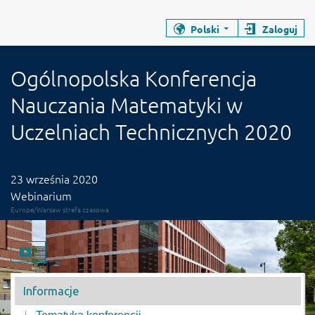
Zamyka stronę wydarzenia
Zamyka stronę wydarzenia
Polski
Zaloguj
Ogólnopolska Konferencja Nauczania 
Konferencja
Ogólnopolska Konferencja
Nauczania Matematyki w
Uczelniach Technicznych 2020
Data wydarzenia
23 września 2020
Webinarium
Europe/Warsaw strefa czasowa
Pobierz materiał
Menu wydarzenia
Informacje